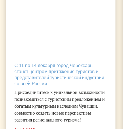
С 11 по 14 декабря город Чебоксары
станет центром притяжения туристов и
представителей туристической индустрии
со всей России.
Присоединяйтесь к уникальной возможности
Посмотреть все фото за 11.12.25
познакомиться с туристским предложением и
богатым культурным наследием Чувашии,
совместно создать новые перспективы
Посмотреть все фото за 12.12.25
развития регионального туризма!